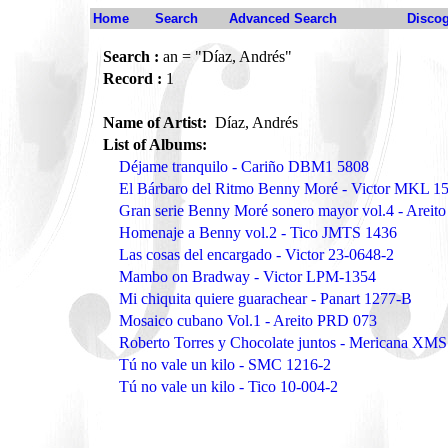
Home
Search
Advanced Search
Disco
Search :
an = "Díaz, Andrés"
Record :
1
Name of Artist:
Díaz, Andrés
List of Albums:
Déjame tranquilo - Cariño DBM1 5808
El Bárbaro del Ritmo Benny Moré - Victor MKL 1
Gran serie Benny Moré sonero mayor vol.4 - Areit
Homenaje a Benny vol.2 - Tico JMTS 1436
Las cosas del encargado - Victor 23-0648-2
Mambo on Bradway - Victor LPM-1354
Mi chiquita quiere guarachear - Panart 1277-B
Mosaico cubano Vol.1 - Areito PRD 073
Roberto Torres y Chocolate juntos - Mericana XMS
Tú no vale un kilo - SMC 1216-2
Tú no vale un kilo - Tico 10-004-2