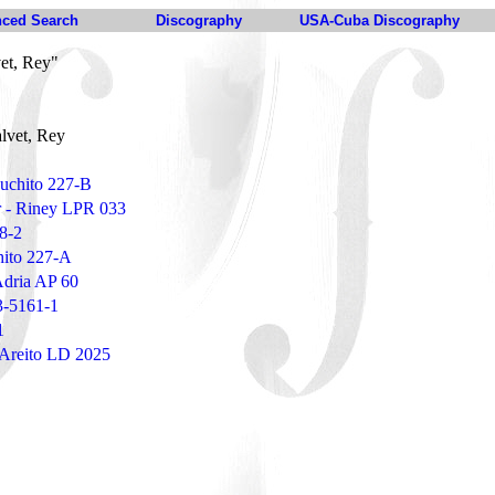
ced Search
Discography
USA-Cuba Discography
et, Rey"
lvet, Rey
Puchito 227-B
r - Riney LPR 033
48-2
chito 227-A
Adria AP 60
3-5161-1
1
 Areito LD 2025