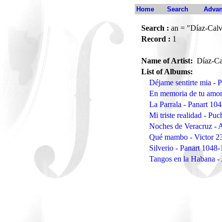
Home
Search
Advan
Search :
an = "Díaz-Calv
Record :
1
Name of Artist:
Díaz-Ca
List of Albums:
Déjame sentirte mia - 
En memoria de tu amo
La Parrala - Panart 10
Mi triste realidad - Pu
Noches de Veracruz - 
Qué mambo - Victor 2
Silverio - Panart 1048-
Tangos en la Habana -