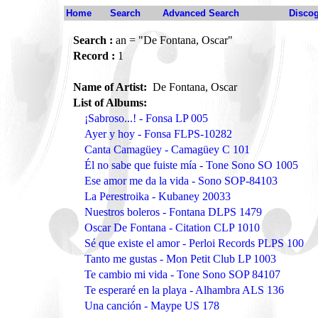
Home
Search
Advanced Search
Disco
Search :
an = "De Fontana, Oscar"
Record :
1
Name of Artist:
De Fontana, Oscar
List of Albums:
¡Sabroso...! - Fonsa LP 005
Ayer y hoy - Fonsa FLPS-10282
Canta Camagüey - Camagüey C 101
Él no sabe que fuiste mía - Tone Sono SO 1005
Ese amor me da la vida - Sono SOP-84103
La Perestroika - Kubaney 20033
Nuestros boleros - Fontana DLPS 1479
Oscar De Fontana - Citation CLP 1010
Sé que existe el amor - Perloi Records PLPS 100
Tanto me gustas - Mon Petit Club LP 1003
Te cambio mi vida - Tone Sono SOP 84107
Te esperaré en la playa - Alhambra ALS 136
Una canción - Maype US 178