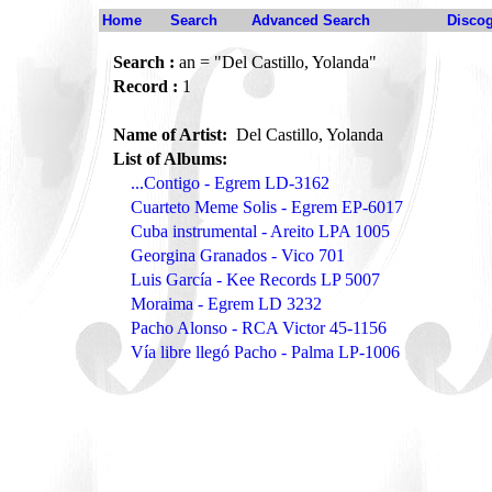
Home
Search
Advanced Search
Disco
Search :
an = "Del Castillo, Yolanda"
Record :
1
Name of Artist:
Del Castillo, Yolanda
List of Albums:
...Contigo - Egrem LD-3162
Cuarteto Meme Solis - Egrem EP-6017
Cuba instrumental - Areito LPA 1005
Georgina Granados - Vico 701
Luis García - Kee Records LP 5007
Moraima - Egrem LD 3232
Pacho Alonso - RCA Victor 45-1156
Vía libre llegó Pacho - Palma LP-1006