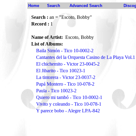
Home
Search
Advanced Search
Disco
Search :
an = "Escoto, Bobby"
Record :
1
Name of Artist:
Escoto, Bobby
List of Albums:
Baila Simón - Tico 10-0002-2
Cantantes del la Orquesta Casino de La Playa Vo
El chichemito - Victor 23-0045-2
El Jibarito - Tico 10023-1
La tintorera - Victor 23-0037-2
Papá Montero - Tico 10-078-2
Paula - Tico 10023-2
Quiero mi tambó - Tico 10-0002-1
Vivito y coleando - Tico 10-078-1
Y parece bobo - Alegre LPA-842