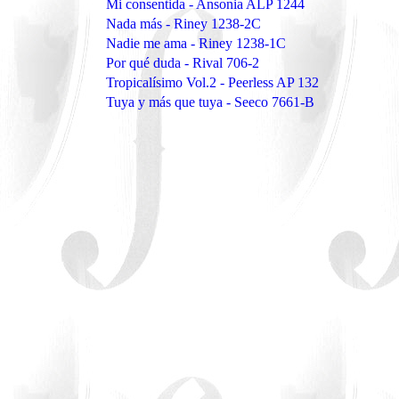
Mi consentida - Ansonia ALP 1244
Nada más - Riney 1238-2C
Nadie me ama - Riney 1238-1C
Por qué duda - Rival 706-2
Tropicalísimo Vol.2 - Peerless AP 132
Tuya y más que tuya - Seeco 7661-B