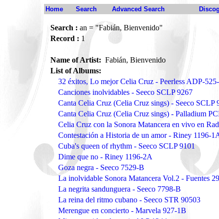
Home
Search
Advanced Search
Disco
Search :
an = "Fabián, Bienvenido"
Record :
1
Name of Artist:
Fabián, Bienvenido
List of Albums:
32 éxitos, Lo mejor Celia Cruz - Peerless ADP-525
Canciones inolvidables - Seeco SCLP 9267
Canta Celia Cruz (Celia Cruz sings) - Seeco SCLP
Canta Celia Cruz (Celia Cruz sings) - Palladium P
Celia Cruz con la Sonora Matancera en vivo en Rad
Contestación a Historia de un amor - Riney 1196-1
Cuba's queen of rhythm - Seeco SCLP 9101
Dime que no - Riney 1196-2A
Goza negra - Seeco 7529-B
La inolvidable Sonora Matancera Vol.2 - Fuentes 2
La negrita sandunguera - Seeco 7798-B
La reina del ritmo cubano - Seeco STR 90503
Merengue en concierto - Marvela 927-1B