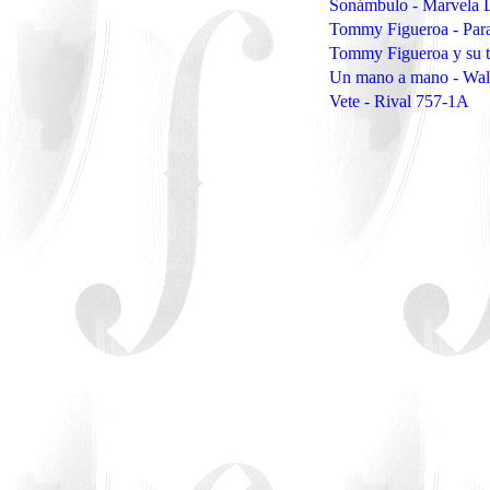
Sonámbulo - Marvela 
Tommy Figueroa - Para
Tommy Figueroa y su tr
Un mano a mano - Wal
Vete - Rival 757-1A