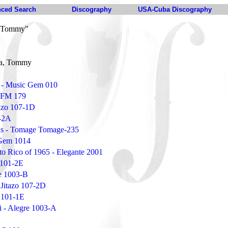
ced Search
Discography
USA-Cuba Discography
, Tommy"
oa, Tommy
e - Music Gem 010
x FM 179
tazo 107-1D
7-2A
ias - Tomage Tomage-235
 Gem 1014
to Rico of 1965 - Elegante 2001
 101-2E
re 1003-B
 Jitazo 107-2D
 101-1E
ti - Alegre 1003-A