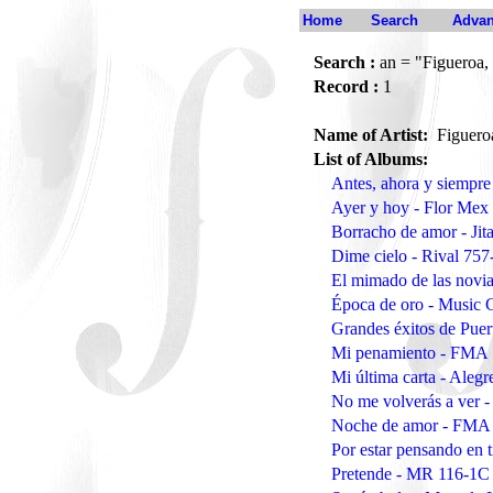
Home
Search
Advan
Search :
an = "Figueroa
Record :
1
Name of Artist:
Figuer
List of Albums:
Antes, ahora y siempr
Ayer y hoy - Flor Me
Borracho de amor - Ji
Dime cielo - Rival 75
El mimado de las nov
Época de oro - Music
Grandes éxitos de Puer
Mi penamiento - FMA
Mi última carta - Aleg
No me volverás a ver -
Noche de amor - FMA
Por estar pensando en 
Pretende - MR 116-1C