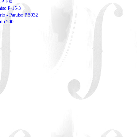
LP 100
iso P-15-3
io - Paraiso P 5032
do 500