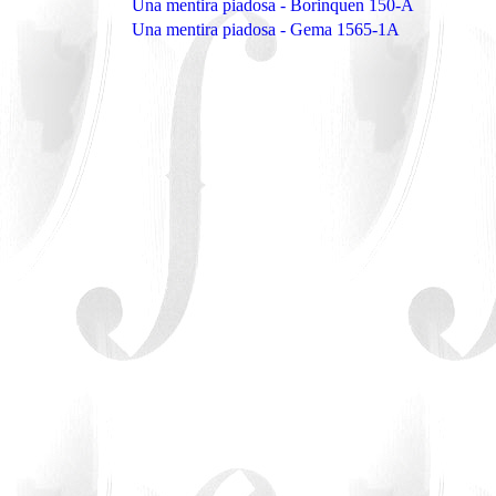
Una mentira piadosa - Borinquen 150-A
Una mentira piadosa - Gema 1565-1A