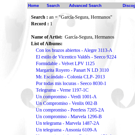
Home
Search
Advanced Search
Disco
Search :
an = "García-Segura, Hermanos"
Record :
1
Name of Artist:
García-Segura, Hermanos
List of Albums:
Con los brazos abiertos - Alegre 3113-A
El estilo de Vicentico Valdés - Seeco 9224
Formidable - Velvet LPV 1125
Margarita Royero - Panart N LD 3110
Mr. Escándalo - Colonia CLP- 2013
Por todas mis locuras - Seeco 8030-1
Telegrama - Verne 1197-1C
Un compromiso - Verdi 1001-A
Un Compromiso - Venlix 002-B
Un compromiso - Peerless 7205-2A
Un compromiso - Marvela 1296-B
Un telegrama - Marvela 1487-2A
Un telegrama - Ansonia 6109-A