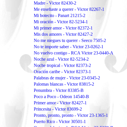
Madre - Victor 82430-2
Me enseñaste a querer - Victor 82267-1
Mi botecito - Panart 21215-2
Mi oración - Victor 82-5234-1
Mi primer amor - Victor 82372-1
Mis dos amores - Victor 82427-2
No me niegues tu querer - Seeco 7505-2
No te importe saber - Victor 23-0262-1
No vuelvo contigo - RCA Victor 23-0440-A
Noche azul - Victor 82-5234-2
Noche tropical - Victor 82373-2
Oración caribe - Victor 82373-1
Palabras de mujer - Victor 23-0345-2
Palomas blancas - Victor 83815-2
Penumbra - Victor 83385-B
Poco a Poco - Odeon 14540-B
Primer amor - Victor 82427-1
Princesita - Victor 83699-2
Pronto, pronto, pronto - Victor 23-1365-1
Puerto Rico - Victor 30501-1