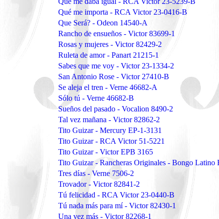
Que me daba igual - RCA Victor 23-5239-B
Qué me importa - RCA Victor 23-0416-B
Que Será? - Odeon 14540-A
Rancho de ensueños - Victor 83699-1
Rosas y mujeres - Victor 82429-2
Ruleta de amor - Panart 21215-1
Sabes que me voy - Victor 23-1334-2
San Antonio Rose - Victor 27410-B
Se aleja el tren - Verne 46682-A
Sólo tú - Verne 46682-B
Sueños del pasado - Vocalion 8490-2
Tal vez mañana - Victor 82862-2
Tito Guizar - Mercury EP-1-3131
Tito Guizar - RCA Victor 51-5221
Tito Guizar - Victor EPB 3165
Tito Guizar - Rancheras Originales - Bongo Latino
Tres días - Verne 7506-2
Trovador - Victor 82841-2
Tú felicidad - RCA Victor 23-0440-B
Tú nada más para mí - Victor 82430-1
Una vez más - Victor 82268-1