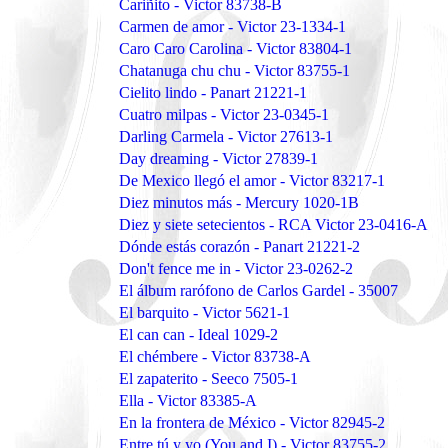
Cariñito - Victor 83738-B
Carmen de amor - Victor 23-1334-1
Caro Caro Carolina - Victor 83804-1
Chatanuga chu chu - Victor 83755-1
Cielito lindo - Panart 21221-1
Cuatro milpas - Victor 23-0345-1
Darling Carmela - Victor 27613-1
Day dreaming - Victor 27839-1
De Mexico llegó el amor - Victor 83217-1
Diez minutos más - Mercury 1020-1B
Diez y siete setecientos - RCA Victor 23-0416-A
Dónde estás corazón - Panart 21221-2
Don't fence me in - Victor 23-0262-2
El álbum rarófono de Carlos Gardel - 35007
El barquito - Victor 5621-1
El can can - Ideal 1029-2
El chémbere - Victor 83738-A
El zapaterito - Seeco 7505-1
Ella - Victor 83385-A
En la frontera de México - Victor 82945-2
Entre tú y yo (You and I) - Victor 83755-2