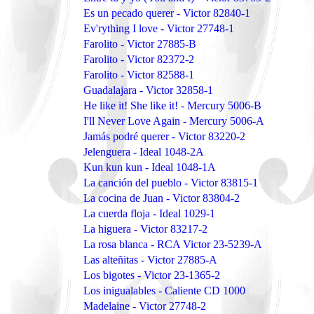
Es un pecado querer - Victor 82840-1
Ev'rything I love - Victor 27748-1
Farolito - Victor 27885-B
Farolito - Victor 82372-2
Farolito - Victor 82588-1
Guadalajara - Victor 32858-1
He like it! She like it! - Mercury 5006-B
I'll Never Love Again - Mercury 5006-A
Jamás podré querer - Victor 83220-2
Jelenguera - Ideal 1048-2A
Kun kun kun - Ideal 1048-1A
La canción del pueblo - Victor 83815-1
La cocina de Juan - Victor 83804-2
La cuerda floja - Ideal 1029-1
La higuera - Victor 83217-2
La rosa blanca - RCA Victor 23-5239-A
Las alteñitas - Victor 27885-A
Los bigotes - Victor 23-1365-2
Los inigualables - Caliente CD 1000
Madelaine - Victor 27748-2