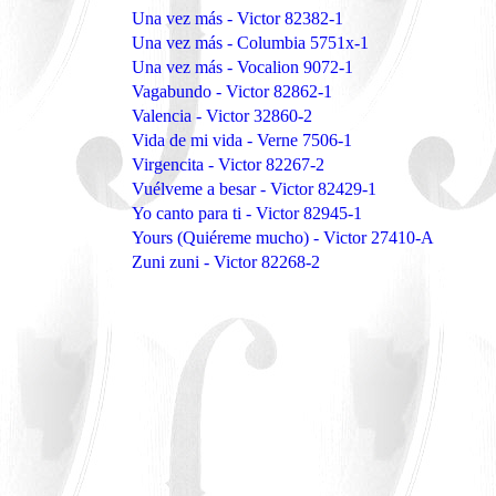
Una vez más - Victor 82382-1
Una vez más - Columbia 5751x-1
Una vez más - Vocalion 9072-1
Vagabundo - Victor 82862-1
Valencia - Victor 32860-2
Vida de mi vida - Verne 7506-1
Virgencita - Victor 82267-2
Vuélveme a besar - Victor 82429-1
Yo canto para ti - Victor 82945-1
Yours (Quiéreme mucho) - Victor 27410-A
Zuni zuni - Victor 82268-2