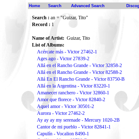
Home
Search
Advanced Search
Disco
Search :
an = "Guizar, Tito"
Record :
1
Name of Artist:
Guizar, Tito
List of Albums:
Acércate más - Victor 27462-1
Ages ago - Victor 27839-2
Allá en el Rancho Grande - Victor 32858-2
Allá en el Rancho Grande - Victor 82588-2
Allá En El Rancho Grande - Victor 83750-B
Allá en la Argentina - Victor 83220-1
Amanecer ranchero - Victor 32860-1
Amor que florece - Victor 82840-2
Aquel amor - Victor 30501-2
Aurora - Victor 27462-2
Ay ay ay my serenade - Mercury 1020-2B
Cantor de mi pueblo - Victor 82841-1
Capulín - Vocalion 8490-1