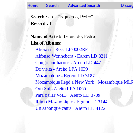
Home
Search
Advanced Search
Disco
Search :
an = "Izquierdo, Pedro"
Record :
1
Name of Artist:
Izquierdo, Pedro
List of Albums:
Ahora sí - Reca LP 0002RE
Alfonso Wonneberg - Egrem LD 3211
Congo por barrios - Areito LD 4471
De visita - Areito LPA 1039
Mozambique - Egrem LD 3187
Mozambique llegó a New York - Mozambique MLP
Oro Sol - Areito LPA 1065
Para bailar Vol.3 - Areito LD 3789
Ritmo Mozambique - Egrem LD 3144
Un sabor que canta - Areito LD 4122