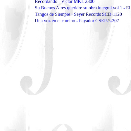
Recordando - Victor MKL 2300
Su Buenos Aires querido: su obra integral vol.1 -
Tangos de Siempre - Seyer Records SCD-1120
Una voz en el camino - Payador CSEP-5-207