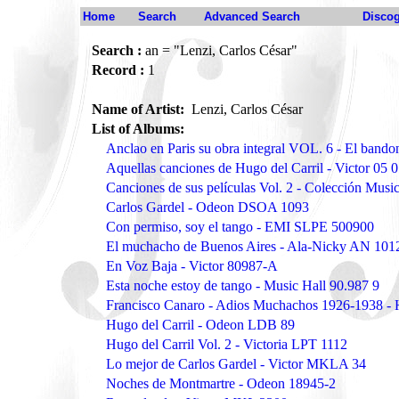
Home
Search
Advanced Search
Disco
Search :
an = "Lenzi, Carlos César"
Record :
1
Name of Artist:
Lenzi, Carlos César
List of Albums:
Anclao en Paris su obra integral VOL. 6 - El ba
Aquellas canciones de Hugo del Carril - Victor 05
Canciones de sus películas Vol. 2 - Colección Musi
Carlos Gardel - Odeon DSOA 1093
Con permiso, soy el tango - EMI SLPE 500900
El muchacho de Buenos Aires - Ala-Nicky AN 101
En Voz Baja - Victor 80987-A
Esta noche estoy de tango - Music Hall 90.987 9
Francisco Canaro - Adios Muchachos 1926-1938 -
Hugo del Carril - Odeon LDB 89
Hugo del Carril Vol. 2 - Victoria LPT 1112
Lo mejor de Carlos Gardel - Victor MKLA 34
Noches de Montmartre - Odeon 18945-2