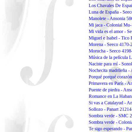
Los Chavales De Espa
Luna de España - Seec
Manolete - Ansonia 58
Mi jaca - Colonial Mu
Mi vida es el amor - S
Miguel e Isabel - Tico
Morena - Seeco 4170-
Morucha - Seeco 4198
Música de la película 
Naciste para mí - Sono
Nochecita madrileña -
Porqué porqué corazón
Primavera en París - 
Puente de piedra - An
Romance en La Habana
Si vas a Catalayud - 
Sollozo - Panart 21214
Sombra verde - SMC 
Sombra verde - Coloni
Te sigo esperando - Pa