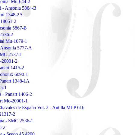
lonial Mu-644-2
mí - Ansonia 5864-B
art 1348-2A
818051-2
nsonia 5867-B
 2536-2
nial Mu-1079-1
- Ansonia 5777-A
 SMC 2537-1
Me-20001-2
 Panart 1415-2
 Sonolux 6090-1
 Panart 1348-1A
15-1
a - Panart 1406-2
art Me-20001-1
Chavales de España Vol. 2 - Antilla MLP 616
 21317-2
ena - SMC 2536-1
0-2
a - Seeco 45 4200