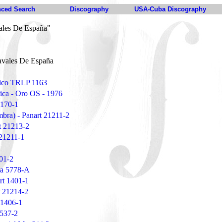
ced Search
Discography
USA-Cuba Discography
ales De España"
vales De España
Tico TRLP 1163
ica - Oro OS - 1976
4170-1
mbra) - Panart 21211-2
t 21213-2
 21211-1
401-2
ia 5778-A
rt 1401-1
t 21214-2
 1406-1
2537-2