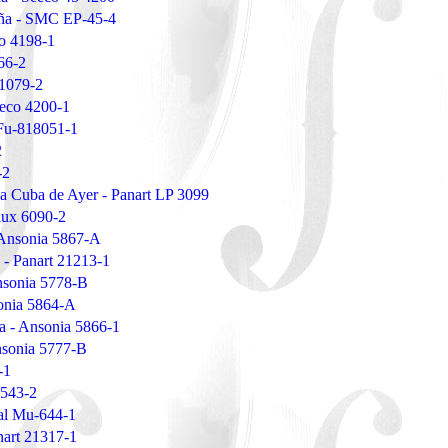
ña - SMC EP-45-4
o 4198-1
66-2
-1079-2
eeco 4200-1
 Fu-818051-1
2
-2
La Cuba de Ayer - Panart LP 3099
lux 6090-2
 Ansonia 5867-A
 - Panart 21213-1
Ansonia 5778-B
sonia 5864-A
 - Ansonia 5866-1
Ansonia 5777-B
-1
2543-2
al Mu-644-1
nart 21317-1