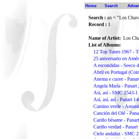
Home
Search
Advan
Search :
an = "Los Chav
Record :
1
Name of Artist:
Los Cha
List of Albums:
12 Top Tunes 1967 - 
25 aniversario en Amér
A escondidas - Seeco 
Abril en Portugal (Coi
Anema e cuore - Panar
Angela María - Panart
Así, así - SMC 2543-1
Así, así, así - Panart 1
Camino verde - Anson
Canción del Olé - Pana
Cariño bésame - Panar
Cariño verdad - Panart
Cielo andaluz - SMC 