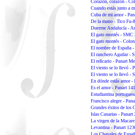
Corazón, corazón - Co
Cuando estás junto a 
Cuba de mi amor - Pan
De la mano - Tico Fu-
Duerme Andalucía - A
El gato montés - SMC
El gato montés - Colo
El nombre de España 
El ranchero Aguilar -
El relicario - Panart 
El viento se lo llevó -
El viento se lo llevó -
En dónde estás amor -
Es el amor - Panart 14
Estudiantina portugues
Francisco alegre - Pan
Grandes éxitos de los 
Islas Canarias - Panart
La virgen de la Macar
Levantina - Panart 123
Los Chavales de Españ