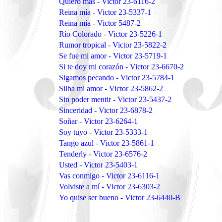
Quiero más - Victor 23-6116-2
Reina mía - Victor 23-5337-1
Reina mía - Victor 5487-2
Río Colorado - Victor 23-5226-1
Rumor tropical - Victor 23-5822-2
Se fue mi amor - Victor 23-5719-1
Si te doy mi corazón - Victor 23-6670-2
Sigamos pecando - Victor 23-5784-1
Silba mi amor - Victor 23-5862-2
Sin poder mentir - Victor 23-5437-2
Sinceridad - Victor 23-6878-2
Soñar - Victor 23-6264-1
Soy tuyo - Victor 23-5333-1
Tango azul - Victor 23-5861-1
Tenderly - Victor 23-6576-2
Usted - Victor 23-5403-1
Vas conmigo - Victor 23-6116-1
Volviste a mí - Victor 23-6303-2
Yo quise ser bueno - Victor 23-6440-B