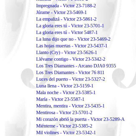
Impregnada - Victor 23-7188-2
Júrame - Victor 23-5469-1
La empalizá - Victor 23-5861-2
La gloria eres tú - Victor 23-5701-1
La gloria eres tú - Victor 5487-1
La luna dijo que no - Victor 23-5469-2
Las hojas muertas - Victor 23-5437-1
Llanto (Cry) - Victor 23-5626-1
Llévame contigo - Victor 23-5342-2
Los Tres Diamantes - Arcano DJA0 9355
Los Tres Diamantes - Victor 76 811
Luces del puerto - Victor 23-5327-2
Luna llena - Victor 23-5159-1
Mala noche - Victor 23-5385-1
María - Victor 23-5587-1
Mentira, mentira - Victor 23-5435-1
Mentirosa - Victor 23-5701-2
Mi corazón abrió la puerta - Victor 23-5289-A
Miénteme - Victor 23-5385-2
Mil violines - Victor 23-5342-1