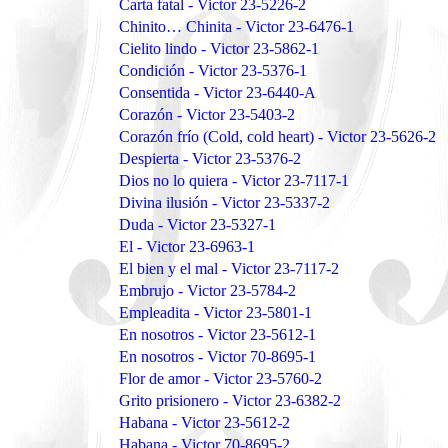
Carta fatal - Victor 23-5226-2
Chinito… Chinita - Victor 23-6476-1
Cielito lindo - Victor 23-5862-1
Condición - Victor 23-5376-1
Consentida - Victor 23-6440-A
Corazón - Victor 23-5403-2
Corazón frío (Cold, cold heart) - Victor 23-5626-2
Despierta - Victor 23-5376-2
Dios no lo quiera - Victor 23-7117-1
Divina ilusión - Victor 23-5337-2
Duda - Victor 23-5327-1
El - Victor 23-6963-1
El bien y el mal - Victor 23-7117-2
Embrujo - Victor 23-5784-2
Empleadita - Victor 23-5801-1
En nosotros - Victor 23-5612-1
En nosotros - Victor 70-8695-1
Flor de amor - Victor 23-5760-2
Grito prisionero - Victor 23-6382-2
Habana - Victor 23-5612-2
Habana - Victor 70-8695-2