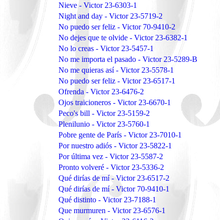
Nieve - Victor 23-6303-1
Night and day - Victor 23-5719-2
No puedo ser feliz - Victor 70-9410-2
No dejes que te olvide - Victor 23-6382-1
No lo creas - Victor 23-5457-1
No me importa el pasado - Victor 23-5289-B
No me quieras así - Victor 23-5578-1
No puedo ser feliz - Victor 23-6517-1
Ofrenda - Victor 23-6476-2
Ojos traicioneros - Victor 23-6670-1
Peco's bill - Victor 23-5159-2
Plenilunio - Victor 23-5760-1
Pobre gente de París - Victor 23-7010-1
Por nuestro adiós - Victor 23-5822-1
Por última vez - Victor 23-5587-2
Pronto volveré - Victor 23-5336-2
Qué dirías de mí - Victor 23-6517-2
Qué dirías de mí - Victor 70-9410-1
Qué distinto - Victor 23-7188-1
Que murmuren - Victor 23-6576-1