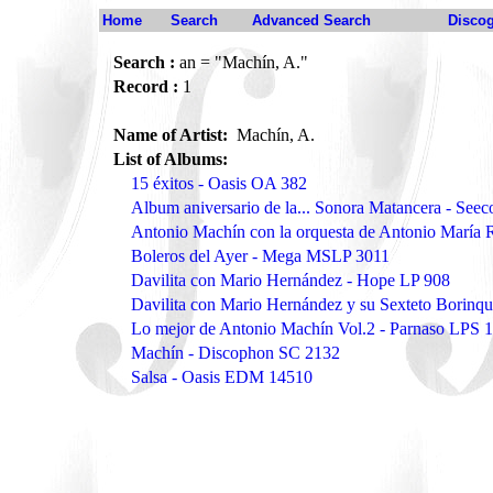
Home
Search
Advanced Search
Disco
Search :
an = "Machín, A."
Record :
1
Name of Artist:
Machín, A.
List of Albums:
15 éxitos - Oasis OA 382
Album aniversario de la... Sonora Matancera - See
Antonio Machín con la orquesta de Antonio María
Boleros del Ayer - Mega MSLP 3011
Davilita con Mario Hernández - Hope LP 908
Davilita con Mario Hernández y su Sexteto Borinq
Lo mejor de Antonio Machín Vol.2 - Parnaso LPS 
Machín - Discophon SC 2132
Salsa - Oasis EDM 14510