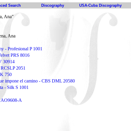
ced Search
Discography
USA-Cuba Discography
a, Ana"
ena, Ana
y - Profesional P 1001
 Velvet PRS 8016
 V 30914
o RCSLP 2051
 K 750
 que impone el camino - CBS DML 20580
ta - Silk S 1001
 DKAO9608-A