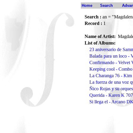
Home
Search
Advan
Search :
an = "Magdalen
Record :
1
Name of Artist:
Magdal
List of Albums:
23 aniversario de Samm
Balada para un loco -
Confirmando - Velvet
Keeping cool - Comb
La Charanga 76 - Kim
La fuerza de una voz
Ñico Rojas y su orques
Querida - Karen K 707
Si llega el - Arcano