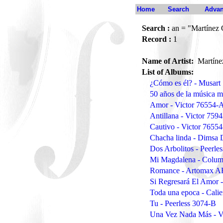
Home
Search
Advan
Search :
an = "Martínez 
Record :
1
Name of Artist:
Martíne
List of Albums:
¿Cómo es él? - Musart
50 años de la música 
Amor - Victor 76554-
Antillana - Victor 759
Cautivo - Victor 7655
Chacha linda - Dims
Dos Arbolitos - Peerle
Mi Magdalena - Colu
Romance - Artomax 
Si Regresará El Amor
Toda una epoca - Cali
Tu - Peerless 3074-B
Una Vez Nada Más - V