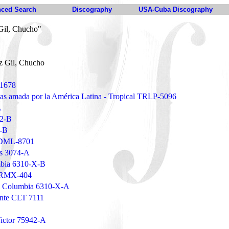
ced Search
Discography
USA-Cuba Discography
Gil, Chucho"
z Gil, Chucho
 1678
mas amada por la América Latina - Tropical TRLP-5096
A
42-B
4-B
a DML-8701
ss 3074-A
mbia 6310-X-B
ARMX-404
 - Columbia 6310-X-A
ente CLT 7111
ictor 75942-A