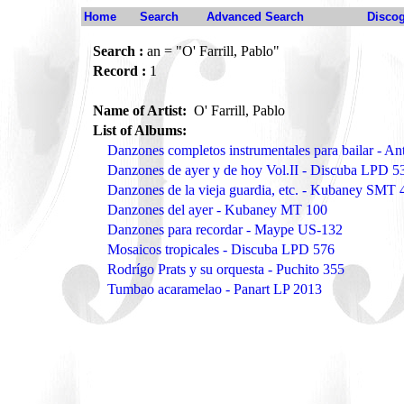
Home
Search
Advanced Search
Disco
Search :
an = "O' Farrill, Pablo"
Record :
1
Name of Artist:
O' Farrill, Pablo
List of Albums:
Danzones completos instrumentales para bailar - An
Danzones de ayer y de hoy Vol.II - Discuba LPD 5
Danzones de la vieja guardia, etc. - Kubaney SMT 
Danzones del ayer - Kubaney MT 100
Danzones para recordar - Maype US-132
Mosaicos tropicales - Discuba LPD 576
Rodrígo Prats y su orquesta - Puchito 355
Tumbao acaramelao - Panart LP 2013