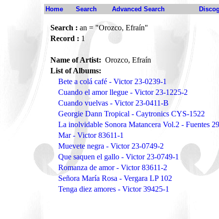
Home
Search
Advanced Search
Disco
Search :
an = "Orozco, Efraín"
Record :
1
Name of Artist:
Orozco, Efraín
List of Albums:
Bete a colá café - Victor 23-0239-1
Cuando el amor llegue - Victor 23-1225-2
Cuando vuelvas - Victor 23-0411-B
Georgie Dann Tropical - Caytronics CYS-1522
La inolvidable Sonora Matancera Vol.2 - Fuentes 2
Mar - Victor 83611-1
Muevete negra - Victor 23-0749-2
Que saquen el gallo - Victor 23-0749-1
Romanza de amor - Victor 83611-2
Señora María Rosa - Vergara LP 102
Tenga diez amores - Victor 39425-1