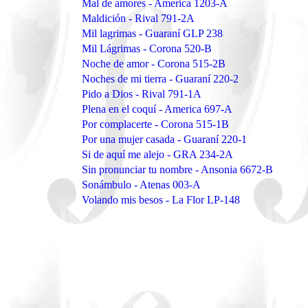
Mal de amores - America 1203-A
Maldición - Rival 791-2A
Mil lagrimas - Guaraní GLP 238
Mil Lágrimas - Corona 520-B
Noche de amor - Corona 515-2B
Noches de mi tierra - Guaraní 220-2
Pido a Dios - Rival 791-1A
Plena en el coquí - America 697-A
Por complacerte - Corona 515-1B
Por una mujer casada - Guaraní 220-1
Si de aquí me alejo - GRA 234-2A
Sin pronunciar tu nombre - Ansonia 6672-B
Sonámbulo - Atenas 003-A
Volando mis besos - La Flor LP-148