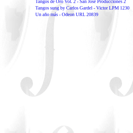
Tangos de Oro Vol. 2 - San José Producciones 2
Tangos sung by Carlos Gardel - Victor LPM 1230
Un año más - Odeon URL 20839