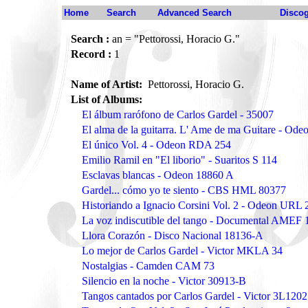
Home
Search
Advanced Search
Disco
Search :
an = "Pettorossi, Horacio G."
Record :
1
Name of Artist:
Pettorossi, Horacio G.
List of Albums:
El álbum rarófono de Carlos Gardel - 35007
El alma de la guitarra. L' Ame de ma Guitare - Od
El único Vol. 4 - Odeon RDA 254
Emilio Ramil en "El liborio" - Suaritos S 114
Esclavas blancas - Odeon 18860 A
Gardel... cómo yo te siento - CBS HML 80377
Historiando a Ignacio Corsini Vol. 2 - Odeon URL
La voz indiscutible del tango - Documental AMEF 
Llora Corazón - Disco Nacional 18136-A
Lo mejor de Carlos Gardel - Victor MKLA 34
Nostalgias - Camden CAM 73
Silencio en la noche - Victor 30913-B
Tangos cantados por Carlos Gardel - Victor 3L120