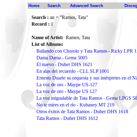
Home
Search
Advanced Search
Disco
Search :
an = "Ramos, Tata"
Record :
1
Name of Artist:
Ramos, Tata
List of Albums:
Bailando con Chorolo y Tata Ramos - Ricky LPR 
Dama Dama - Gema 5005
El nuevo - Duher DHS 1621
En alas del recuerdo - CLL SLP 1001
Ernesto Duarte su orquesta y sus intérpretes en e
La voz de oro - Maype US-127
La voz de oro - Maype US 127
La voz inigualable de Tata Ramos - Gema LPGS 5
No te mires en el río - Kubaney MT 219
Otros éxitos de Tata Ramos - Duher DHS 1618
Tata Ramos - Duher DHS 1612