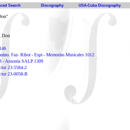
ced Search
Discography
USA-Cuba Discography
Don"
, Don
3146
asino. Faz- Ribot - Espi - Memorias Musicales 1012
l.3 - Ansonia SALP 1309
ctor 23-5584-2
ictor 23-0058-B