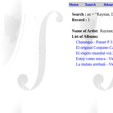
Home
Search
Advan
Search :
an = "Raymat, 
Record :
1
Name of Artist:
Raymat
List of Albums:
Charangas - Panart P 
El original Conjunto C
El viajero mundial vo
Estoy como nunca - Vi
La mulata arrebatá - V