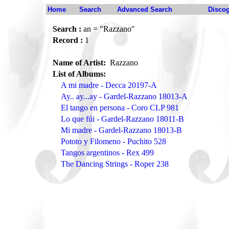
Home
Search
Advanced Search
Disco
Search :
an = "Razzano"
Record :
1
Name of Artist:
Razzano
List of Albums:
A mi madre - Decca 20197-A
Ay.. ay...ay - Gardel-Razzano 18013-A
El tango en persona - Coro CLP 981
Lo que fúi - Gardel-Razzano 18011-B
Mi madre - Gardel-Razzano 18013-B
Pototo y Filomeno - Puchito 528
Tangos argentinos - Rex 499
The Dancing Strings - Roper 238