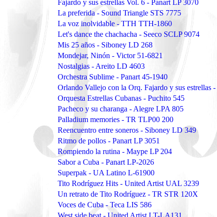
Fajardo y sus estrellas Vol. 6 - Panart LP 3070
La preferida - Sound Triangle STS 7775
La voz inolvidable - TTH TTH-1860
Let's dance the chachacha - Seeco SCLP 9074
Mis 25 años - Siboney LD 268
Mondejar, Ninón - Victor 51-6821
Nostalgias - Areito LD 4603
Orchestra Sublime - Panart 45-1940
Orlando Vallejo con la Orq. Fajardo y sus estrellas 
Orquesta Estrellas Cubanas - Puchito 545
Pacheco y su charanga - Alegre LPA 805
Palladium memories - TR TLP00 200
Reencuentro entre soneros - Siboney LD 349
Ritmo de pollos - Panart LP 3051
Rompiendo la rutina - Maype LP 204
Sabor a Cuba - Panart LP-2026
Superpak - UA Latino L-61900
Tito Rodríguez Hits - United Artist UAL 3239
Un retrato de Tito Rodríguez - TR STR 120X
Voces de Cuba - Teca LIS 586
West side beat - United Artist LT-LA131