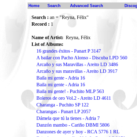
Home
Search
Advanced Search
Disco
Search :
an = "Reyna, Félix"
Record :
1
Name of Artist:
Reyna, Félix
List of Albums:
16 grandes éxitos - Panart P 3147
A bailar con Pacho Alonso - Discuba LPD 560
Arcaño y sus Maravillas - Areito LD 3486
Arcaño y sus maravillas - Areito LD 3917
Baila mi gente - Adria 16
Baila mi gente - Adria 16
Baila mi gente! - Puchito MLP 563
Boleros de oro Vol.2 - Areito LD 4611
Charanga - Puchito SP 122
Charangas - Panart LP 2057
Dámela que tú la tienes - Adria 7
Danzón mambo - Cariño DBMI 5806
Danzones de ayer y hoy - RCA 5776 1 RL