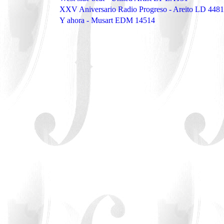
XXV Aniversario Radio Progreso - Areito LD 4481
Y ahora - Musart EDM 14514