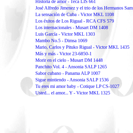
Historia de amor - Teca LIS 661
José Alfredo Jimenez y el trio de los Hermanos Sam
La sensación de Cuba - Victor MKL 1108
Los éxitos de Los Rigual - RCA CFS 579
Los internacionales - Musart DM 1408
Luis García - Victor MKL 1303
Mambo No.5 - Dimsa 1069
Mario, Carlos y Pituko Rigual - Victor MKL 1435
Más y más - Victor 23-6850-1
Morir en el cielo - Musart DM 1448
Panchito Vol. 4 - Ansonia SALP 1265
Sabor cubano - Panama ALP 1007
Sigue mintiendo - Ansonia SALP 1536
Tu eres mi amor baby - Cotique LP CS-1027
Usted... el amor... Y - Victor MKL 1325