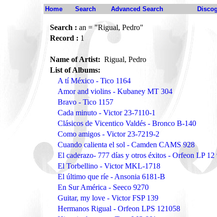
Home
Search
Advanced Search
Disco
Search :
an = "Rigual, Pedro"
Record :
1
Name of Artist:
Rigual, Pedro
List of Albums:
A tí México - Tico 1164
Amor and violins - Kubaney MT 304
Bravo - Tico 1157
Cada minuto - Victor 23-7110-1
Clásicos de Vicentico Valdés - Bronco B-140
Como amigos - Victor 23-7219-2
Cuando calienta el sol - Camden CAMS 928
El caderazo- 777 días y otros éxitos - Orfeon LP 12
El Torbellino - Victor MKL-1718
El último que ríe - Ansonia 6181-B
En Sur América - Seeco 9270
Guitar, my love - Victor FSP 139
Hermanos Rigual - Orfeon LPS 121058