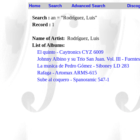
Home
Search
Advanced Search
Disco
Search :
an = "Rodríguez, Luis"
Record :
1
Name of Artist:
Rodríguez, Luis
List of Albums:
El quinto - Caytronics CYZ 6009
Johnny Albino y su Trio San Juan. Vol. III - Fuent
La musica de Pedro Gómez - Siboney LD 283
Rafaga - Artomax ARMS-615
Sube al coquero - Spanoramic 547-1