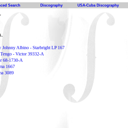
ced Search
Discography
USA-Cuba Discography
"
 A.
y Johnny Albino - Starbright LP 167
Tengo - Victor 39332-A
or 68-1730-A
ema 1667
ema 3089