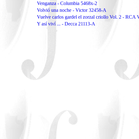
Venganza - Columbia 5468x-2
Volvió una noche - Victor 32458-A
Vuelve carlos gardel el zorzal criollo Vol. 2 - RC
Y así viví ... - Decca 21113-A