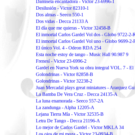
Damisela encantadora - Victor 23-6996-1
Desilusión - Victor 82310-1
Dos almas - Seeco 550-1
Dos vidas - Decca 21133 A
El día que me quieras - Victor 32458-B
El inmortal Carlos Gardel Vol dos - Globo 9722-2-
El inmortal Carlos Gardel Vol uno - Globo 9699-2
El único Vol. 4 - Odeon RDA 254
Esta noche estoy de tango - Music Hall 90.987 9
Frenesí - Victor 23-6996-2
Gardel en Nueva York su obra integral VOL. 7 - 
Golondrinas - Victor 82858-B
Golondrinas - Victor 32238-2
Juan Mercadal plays great miniatures - Aranjuez G
La Bamba De Vera Cruz - Decca 24135-A
La luna enamorada - Seeco 557-2A
La zandunga - Alpha 12205-A
Lejana Tierra Mía - Victor 32535-B
Letra De Tango - Decca 21196-A
Lo mejor de Carlos Gardel - Victor MKLA 34
Los ojos de mi moza - Victor 23-0934-B