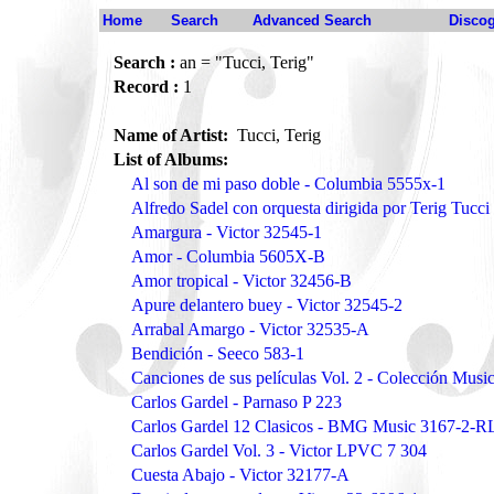
Home
Search
Advanced Search
Disco
Search :
an = "Tucci, Terig"
Record :
1
Name of Artist:
Tucci, Terig
List of Albums:
Al son de mi paso doble - Columbia 5555x-1
Alfredo Sadel con orquesta dirigida por Terig Tucci
Amargura - Victor 32545-1
Amor - Columbia 5605X-B
Amor tropical - Victor 32456-B
Apure delantero buey - Victor 32545-2
Arrabal Amargo - Victor 32535-A
Bendición - Seeco 583-1
Canciones de sus películas Vol. 2 - Colección Musi
Carlos Gardel - Parnaso P 223
Carlos Gardel 12 Clasicos - BMG Music 3167-2-R
Carlos Gardel Vol. 3 - Victor LPVC 7 304
Cuesta Abajo - Victor 32177-A