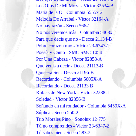
Los Ojos De Mi Moza - Victor 32534-B
María de la O - Columbia 5555x-2
Melodía De Arrabal - Victor 32164-A
No hay razón - Seeco 566-1
No nos veremos más - Columbia 5468x-1
Para que decis que no - Decca 21134-B
Pobre corazón mío - Victor 23-6347-1
Poesía y Canto - SMC SMC-1054
Por Una Cabeza - Victor 82858-A
Que venís a decir - Decca 21113-B
Quisiera Ser - Decca 21196-B
Recordando - Columbia 5605X-A
Recordando - Decca 21133 B
Rubias de New York - Victor 32238-1
Soledad - Victor 82856-B
Soñando en mi rondador - Columbia 5459X-A
Súplica - Seeco 550-2
Trio Morales Pino - Sonolux 12-775
Tú no comprendes - Victor 23-6347-2
Tú sabes bien - Seeco 583-2