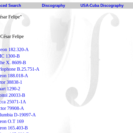
ced Search
Discography
USA-Cuba Discography
ésar Felipe"
 César Felipe
deon 182.320-A
MC 1300-B
the X. 8609-B
rlophone B.25.751-A
eon 188.018-A
tor 38838-1
art 1290-2
pitol 20033-B
cca 25071-1A
ctor 79908-A
olumbia D-19097-A
eon O.T 169
eon 165.403-B