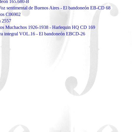
deon 165.680-B
Voz sentimental de Buenos Aires - El bandoneón EB-CD 68
scos C06902
a 2557
dios Muchachos 1926-1938 - Harlequin HQ CD 169
bra integral VOL.16 - El bandoneón EBCD-26