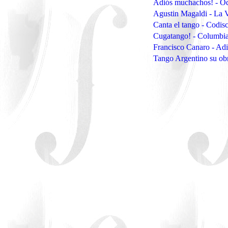
Adiós muchachos! - O
Agustin Magaldi - La 
Canta el tango - Codi
Cugatango! - Columbi
Francisco Canaro - A
Tango Argentino su o