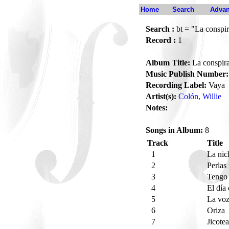
Home
Search
Advan
Search :
bt = "La conspi
Record :
1
Album Title:
La conspir
Music Publish Number:
Recording Label:
Vaya
Artist(s):
Colón, Willie
Notes:
Songs in Album:
8
Track
Title
1
La ni
2
Perlas
3
Tengo
4
El día
5
La vo
6
Oriza
7
Jicote