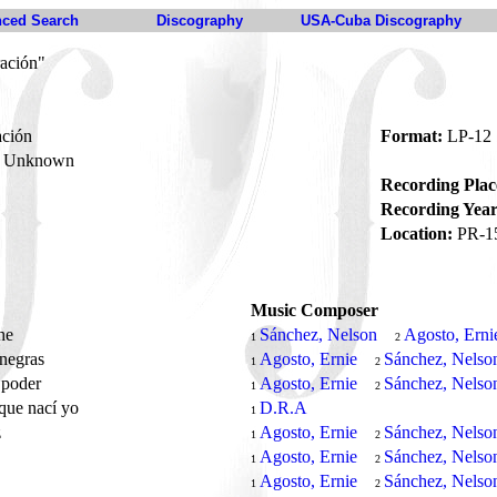
ced Search
Discography
USA-Cuba Discography
ración"
ación
Format:
LP-12
Unknown
Recording Plac
Recording Year
Location:
PR-1
Music Composer
che
Sánchez, Nelson
Agosto, Erni
1
2
 negras
Agosto, Ernie
Sánchez, Nelso
1
2
 poder
Agosto, Ernie
Sánchez, Nelso
1
2
 que nací yo
D.R.A
1
z
Agosto, Ernie
Sánchez, Nelso
1
2
Agosto, Ernie
Sánchez, Nelso
1
2
a
Agosto, Ernie
Sánchez, Nelso
1
2