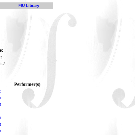
FIU Library
e:
:
5.7
Performer(s)
e
n
n
n
n
n