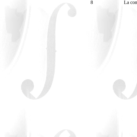
8
La con