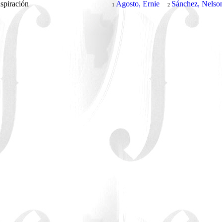
spiración
Agosto, Ernie
Sánchez, Nelso
1
2