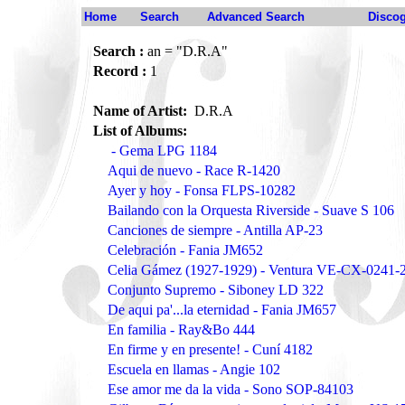
Home
Search
Advanced Search
Disco
Search :
an = "D.R.A"
Record :
1
Name of Artist:
D.R.A
List of Albums:
- Gema LPG 1184
Aqui de nuevo - Race R-1420
Ayer y hoy - Fonsa FLPS-10282
Bailando con la Orquesta Riverside - Suave S 106
Canciones de siempre - Antilla AP-23
Celebración - Fania JM652
Celia Gámez (1927-1929) - Ventura VE-CX-0241-
Conjunto Supremo - Siboney LD 322
De aqui pa'...la eternidad - Fania JM657
En familia - Ray&Bo 444
En firme y en presente! - Cuní 4182
Escuela en llamas - Angie 102
Ese amor me da la vida - Sono SOP-84103