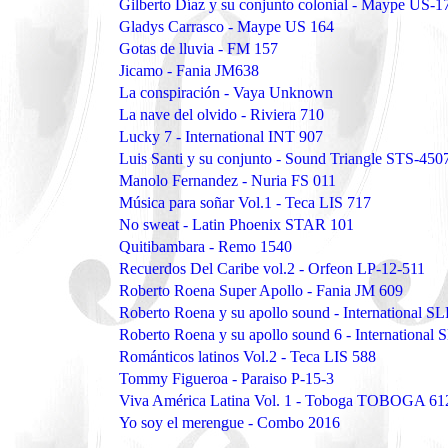
Gilberto Díaz y su conjunto colonial - Maype US-1
Gladys Carrasco - Maype US 164
Gotas de lluvia - FM 157
Jicamo - Fania JM638
La conspiración - Vaya Unknown
La nave del olvido - Riviera 710
Lucky 7 - International INT 907
Luis Santi y su conjunto - Sound Triangle STS-450
Manolo Fernandez - Nuria FS 011
Música para soñar Vol.1 - Teca LIS 717
No sweat - Latin Phoenix STAR 101
Quitibambara - Remo 1540
Recuerdos Del Caribe vol.2 - Orfeon LP-12-511
Roberto Roena Super Apollo - Fania JM 609
Roberto Roena y su apollo sound - International S
Roberto Roena y su apollo sound 6 - International
Románticos latinos Vol.2 - Teca LIS 588
Tommy Figueroa - Paraiso P-15-3
Viva América Latina Vol. 1 - Toboga TOBOGA 61
Yo soy el merengue - Combo 2016