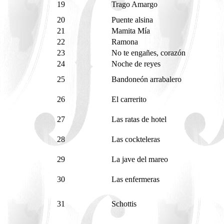
19
Trago Amargo
20
Puente alsina
21
Mamita Mía
22
Ramona
23
No te engañes, corazón
24
Noche de reyes
25
Bandoneón arrabalero
26
El carrerito
27
Las ratas de hotel
28
Las cockteleras
29
La jave del mareo
30
Las enfermeras
31
Schottis