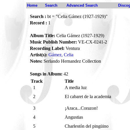
Home
Search
Advanced Search
Disco
Search :
bt = "Celia Gámez (1927-1929)"
Record :
1
Album Title:
Celia Gámez (1927-1929)
Music Publish Number:
VE-CX-0241-2
Recording Label:
Ventura
Artist(s):
Gámez, Celia
Notes:
Serlando Hernandez Collection
Songs in Album:
42
Track
Title
1
A media luz
2
El cabaret de la academia
3
¡Araca...Corazon!
4
Angustias
5
Charlestón del pingüino