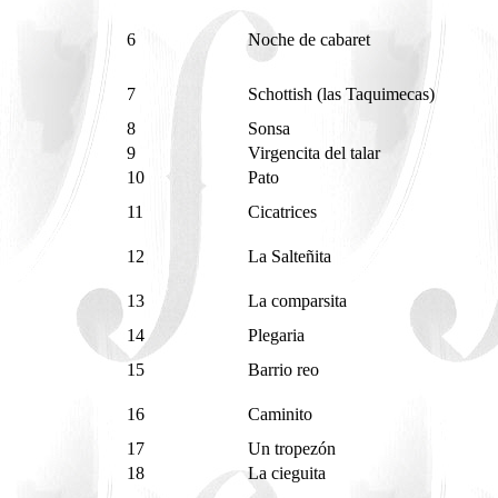
6
Noche de cabaret
7
Schottish (las Taquimecas)
8
Sonsa
9
Virgencita del talar
10
Pato
11
Cicatrices
12
La Salteñita
13
La comparsita
14
Plegaria
15
Barrio reo
16
Caminito
17
Un tropezón
18
La cieguita