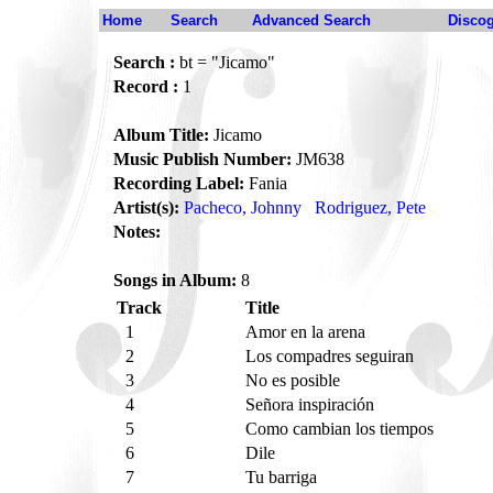
Home
Search
Advanced Search
Disco
Search :
bt = "Jicamo"
Record :
1
Album Title:
Jicamo
Music Publish Number:
JM638
Recording Label:
Fania
Artist(s):
Pacheco, Johnny
Rodriguez, Pete
Notes:
Songs in Album:
8
Track
Title
1
Amor en la arena
2
Los compadres seguiran
3
No es posible
4
Señora inspiración
5
Como cambian los tiempos
6
Dile
7
Tu barriga