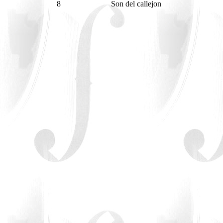
8
Son del callejon