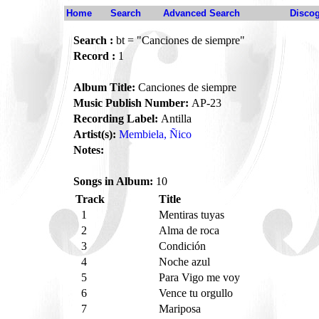
Home
Search
Advanced Search
Disco
Search :
bt = "Canciones de siempre"
Record :
1
Album Title:
Canciones de siempre
Music Publish Number:
AP-23
Recording Label:
Antilla
Artist(s):
Membiela, Ñico
Notes:
Songs in Album:
10
Track
Title
1
Mentiras tuyas
2
Alma de roca
3
Condición
4
Noche azul
5
Para Vigo me voy
6
Vence tu orgullo
7
Mariposa