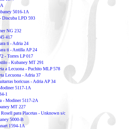
2A
Kubaney 5016-1A
 - Discuba LPD 593
iner NG 232
 45 417
ra ti - Adria 24
ra ti - Antilla AP 24
72 - Torres LP 017
stilo - Kubaney MT 291
eta a Lecuona - Puchito MLP 578
eta Lecuona - Adria 37
itarras boricuas - Adria AP 34
 Modiner 5117-1A
34-1
a - Modiner 5117-2A
ubaney MT 227
Rosell para Placetas - Unknown s/c
baney 5000-B
Panart 1594-1A