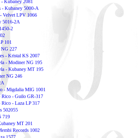
s - Kubaney 2081
s - Kubaney 5000-A
 - Velvet LPV 1066
ey 5016-2A
 1450-2
102
LP 101
r NG 227
des - Kristal KS 2007
ela - Modiner NG 195
ela - Kubaney MT 195
iner NG 246
2A
o - Migdalia MIG 1001
 Rico - Guilo GR-317
 Rico - Laza LP 317
tes 502055
IS 719
- Kubaney MT 201
 Membi Records 1002
aza 1577