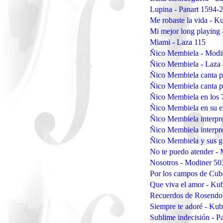
Lupina - Panart 1594-
Me robaste la vida - 
Mi mejor long playing
Miami - Laza 115
Ñico Membiela - Mod
Ñico Membiela - Laza
Ñico Membiela canta pa
Ñico Membiela canta pa
Ñico Membiela en los 
Ñico Membiela en su e
Ñico Membiela interpr
Ñico Membiela interpr
Ñico Membiela y sus gu
No te puedo atender -
Nosotros - Modiner 50
Por los campos de Cub
Que viva el amor - K
Recuerdos de Rosendo 
Siempre te adoré - Ku
Sublime indecisión - 