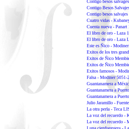
Contigo besos salvage
Contigo Besos Salvaje
Contigo besos salvajes
Cuatro vidas - Kuban
Cuenta nueva - Panart
El libro de oro - Laza 
El libro de oro - Laza 
Este es Ñico - Modine
Exitos de los tres gran
Exitos de Ñico Membi
Exitos de Ñico Membi
Exitos famosos - Mod
Falsa - Modiner 5051-
Guantanamera a Méxic
Guantanamera a Puerto
Guantanamera a Puerto
Julio Jaramillo - Fuen
La otra perla - Teca L
La voz del recuerdo 
La voz del recuerdo -
Luna cienfueguera - L