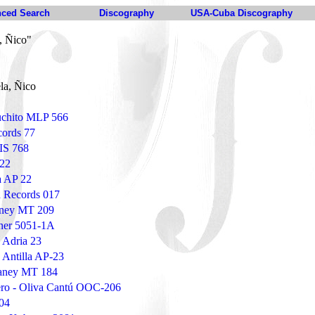
ced Search
Discography
USA-Cuba Discography
, Ñico"
a, Ñico
Puchito MLP 566
cords 77
LIS 768
 22
a AP 22
n Records 017
aney MT 209
ner 5051-1A
 Adria 23
 Antilla AP-23
baney MT 184
ero - Oliva Cantú OOC-206
04