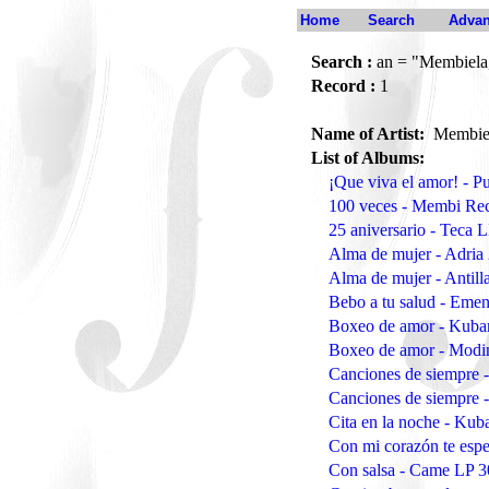
Home
Search
Advan
Search :
an = "Membiela
Record :
1
Name of Artist:
Membiel
List of Albums:
¡Que viva el amor! - 
100 veces - Membi Re
25 aniversario - Teca 
Alma de mujer - Adria
Alma de mujer - Antill
Bebo a tu salud - Eme
Boxeo de amor - Kub
Boxeo de amor - Modi
Canciones de siempre -
Canciones de siempre -
Cita en la noche - Ku
Con mi corazón te esp
Con salsa - Came LP 3