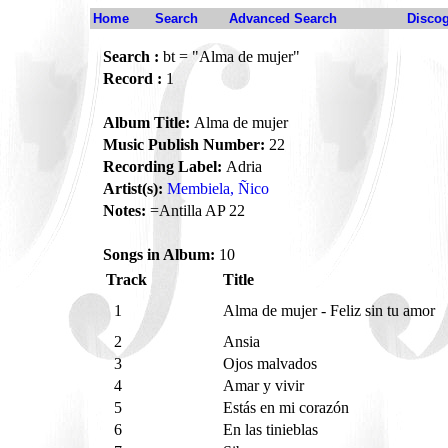
Home
Search
Advanced Search
Disco
Search :
bt = "Alma de mujer"
Record :
1
Album Title:
Alma de mujer
Music Publish Number:
22
Recording Label:
Adria
Artist(s):
Membiela, Ñico
Notes:
=Antilla AP 22
Songs in Album:
10
Track
Title
1
Alma de mujer - Feliz sin tu amor
2
Ansia
3
Ojos malvados
4
Amar y vivir
5
Estás en mi corazón
6
En las tinieblas