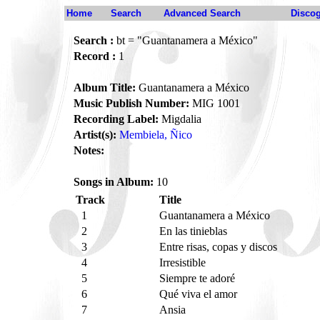
Home
Search
Advanced Search
Disco
Search :
bt = "Guantanamera a México"
Record :
1
Album Title:
Guantanamera a México
Music Publish Number:
MIG 1001
Recording Label:
Migdalia
Artist(s):
Membiela, Ñico
Notes:
Songs in Album:
10
Track
Title
1
Guantanamera a México
2
En las tinieblas
3
Entre risas, copas y discos
4
Irresistible
5
Siempre te adoré
6
Qué viva el amor
7
Ansia