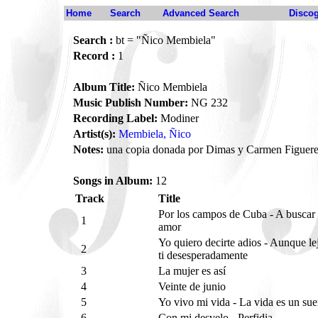
Home
Search
Advanced Search
Disco
Search :
bt = "Ñico Membiela"
Record :
1
Album Title:
Ñico Membiela
Music Publish Number:
NG 232
Recording Label:
Modiner
Artist(s):
Membiela, Ñico
Notes:
una copia donada por Dimas y Carmen Figuere
Songs in Album:
12
Track
Title
Por los campos de Cuba - A buscar
1
amor
Yo quiero decirte adios - Aunque le
2
ti desesperadamente
3
La mujer es así
4
Veinte de junio
5
Yo vivo mi vida - La vida es un su
6
Con mi desvelo - Perfidia