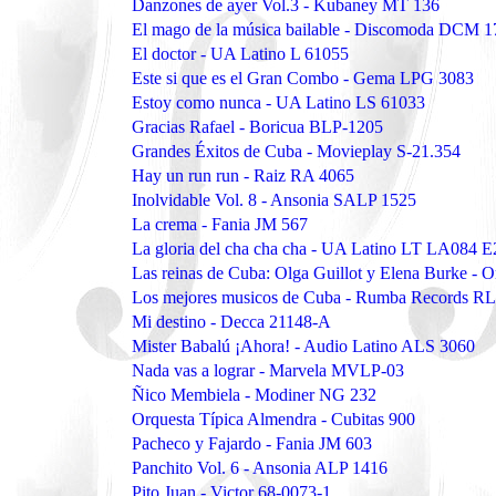
Danzones de ayer Vol.3 - Kubaney MT 136
El mago de la música bailable - Discomoda DCM 1
El doctor - UA Latino L 61055
Este si que es el Gran Combo - Gema LPG 3083
Estoy como nunca - UA Latino LS 61033
Gracias Rafael - Boricua BLP-1205
Grandes Éxitos de Cuba - Movieplay S-21.354
Hay un run run - Raiz RA 4065
Inolvidable Vol. 8 - Ansonia SALP 1525
La crema - Fania JM 567
La gloria del cha cha cha - UA Latino LT LA084 E
Las reinas de Cuba: Olga Guillot y Elena Burke -
Los mejores musicos de Cuba - Rumba Records R
Mi destino - Decca 21148-A
Mister Babalú ¡Ahora! - Audio Latino ALS 3060
Nada vas a lograr - Marvela MVLP-03
Ñico Membiela - Modiner NG 232
Orquesta Típica Almendra - Cubitas 900
Pacheco y Fajardo - Fania JM 603
Panchito Vol. 6 - Ansonia ALP 1416
Pito Juan - Victor 68-0073-1