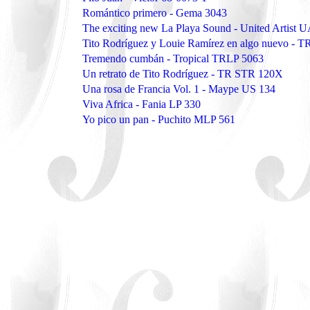
Romántico primero - Gema 3043
The exciting new La Playa Sound - United Artist 
Tito Rodríguez y Louie Ramírez en algo nuevo - 
Tremendo cumbán - Tropical TRLP 5063
Un retrato de Tito Rodríguez - TR STR 120X
Una rosa de Francia Vol. 1 - Maype US 134
Viva Africa - Fania LP 330
Yo pico un pan - Puchito MLP 561