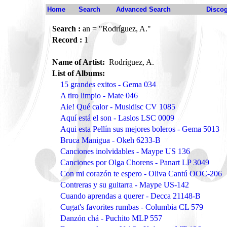
Home
Search
Advanced Search
Disco
Search :
an = "Rodríguez, A."
Record :
1
Name of Artist:
Rodríguez, A.
List of Albums:
15 grandes exitos - Gema 034
A tiro limpio - Mate 046
Aie! Qué calor - Musidisc CV 1085
Aquí está el son - Laslos LSC 0009
Aqui esta Pellín sus mejores boleros - Gema 5013
Bruca Manigua - Okeh 6233-B
Canciones inolvidables - Maype US 136
Canciones por Olga Chorens - Panart LP 3049
Con mi corazón te espero - Oliva Cantú OOC-206
Contreras y su guitarra - Maype US-142
Cuando aprendas a querer - Decca 21148-B
Cugat's favorites rumbas - Columbia CL 579
Danzón chá - Puchito MLP 557