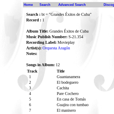
Home
Search
Advanced Search
Disco
Search :
bt = "Grandes Éxitos de Cuba"
Record :
1
Album Title:
Grandes Éxitos de Cuba
Music Publish Number:
S-21.354
Recording Label:
Movieplay
Artist(s):
Orquesta Aragón
Notes:
Songs in Album:
12
Track
Title
1
Guantanamera
2
El bodeguero
3
Cachita
4
Pare Cochero
5
En casa de Tomás
6
Guajira con tumbao
7
El manisero