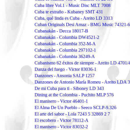
Cuba libre Vol.1 - Music Disc MLT 7008
Cuba te extraño - Kubaney SMT 431
Cuba, qué linda es Cuba - Areito LD 3313
Cuban Originals Desi Arnaz - BMG Music 74321-
Cubanakán - Decca 18017-B
Cubanakán - Columbia DW4521-2
Cubanakán - Columbia 352-M-A
Cubanakán - Columbia 297102-1
Cubanakán - Columbia 36249-A
Cubanismo 62 éxitos de siempre - Areito LD 4701/
Danza del fuego - Victor 83036-1
Danzones - Ansonia SALP 1257
Danzones de Antonio María Romeu - Areito LDA 
De mi Cuba para ti - Siboney LD 343
Dining at the Colombia - Puchito MLP 576
El manisero - Victor 46401-1
El Alma De Un Pueblo - Seeco SCLP-9.326
El arte del sabor - Lola 7243 5 32869 2 7
El escobero - Victor 78112-A
El manisero - Victor 83032-2