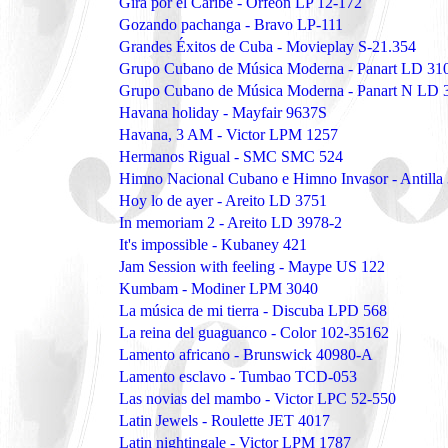
Gira por el Caribe - Orfeon LP 12-172
Gozando pachanga - Bravo LP-111
Grandes Éxitos de Cuba - Movieplay S-21.354
Grupo Cubano de Música Moderna - Panart LD 31
Grupo Cubano de Música Moderna - Panart N LD 
Havana holiday - Mayfair 9637S
Havana, 3 AM - Victor LPM 1257
Hermanos Rigual - SMC SMC 524
Himno Nacional Cubano e Himno Invasor - Antilla
Hoy lo de ayer - Areito LD 3751
In memoriam 2 - Areito LD 3978-2
It's impossible - Kubaney 421
Jam Session with feeling - Maype US 122
Kumbam - Modiner LPM 3040
La música de mi tierra - Discuba LPD 568
La reina del guaguanco - Color 102-35162
Lamento africano - Brunswick 40980-A
Lamento esclavo - Tumbao TCD-053
Las novias del mambo - Victor LPC 52-550
Latin Jewels - Roulette JET 4017
Latin nightingale - Victor LPM 1787