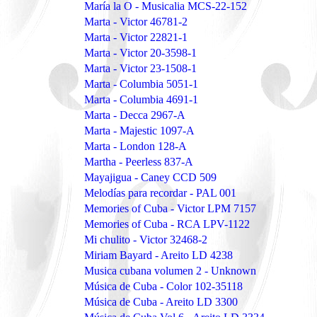
María la O - Musicalia MCS-22-152
Marta - Victor 46781-2
Marta - Victor 22821-1
Marta - Victor 20-3598-1
Marta - Victor 23-1508-1
Marta - Columbia 5051-1
Marta - Columbia 4691-1
Marta - Decca 2967-A
Marta - Majestic 1097-A
Marta - London 128-A
Martha - Peerless 837-A
Mayajigua - Caney CCD 509
Melodías para recordar - PAL 001
Memories of Cuba - Victor LPM 7157
Memories of Cuba - RCA LPV-1122
Mi chulito - Victor 32468-2
Miriam Bayard - Areito LD 4238
Musica cubana volumen 2 - Unknown
Música de Cuba - Color 102-35118
Música de Cuba - Areito LD 3300