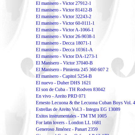
El manisero - Victor 27912-1
El manisero - Victor 81412-B
El manisero - Victor 32243-2
El manisero - Victor 60-0111-1
El manisero - Victor A-1066-1
El manisero - Victor 26-9038-1
El manisero - Decca 18071-1
El manisero - Decca 10361-A
El manisero - Victor DA-1273-1
El Manisero - Victor 37040-B
El Manisero - Pimienta 245 360 607 2
El manisero - Capitol 5254-B
El nuevo - Duher DHS 1621
El son de Cuba - TH Rodven 83042
En vivo - Areito PRD 071
Ernesto Lecuona & the Lecuona Cuban Boys Vol. 
Estrellas de Areito Vol.3 - Integra EG 13089
Exitos instrumentales - TM TM 1005
For latin lovers - London LL 1681
Generoso Jiménez - Panart 2359