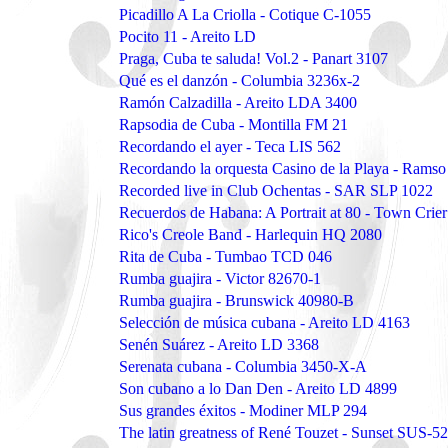
Picadillo A La Criolla - Cotique C-1055
Pocito 11 - Areito LD
Praga, Cuba te saluda! Vol.2 - Panart 3107
Qué es el danzón - Columbia 3236x-2
Ramón Calzadilla - Areito LDA 3400
Rapsodia de Cuba - Montilla FM 21
Recordando el ayer - Teca LIS 562
Recordando la orquesta Casino de la Playa - Rams
Recorded live in Club Ochentas - SAR SLP 1022
Recuerdos de Habana: A Portrait at 80 - Town Cri
Rico's Creole Band - Harlequin HQ 2080
Rita de Cuba - Tumbao TCD 046
Rumba guajira - Victor 82670-1
Rumba guajira - Brunswick 40980-B
Selección de música cubana - Areito LD 4163
Senén Suárez - Areito LD 3368
Serenata cubana - Columbia 3450-X-A
Son cubano a lo Dan Den - Areito LD 4899
Sus grandes éxitos - Modiner MLP 294
The latin greatness of René Touzet - Sunset SUS-5