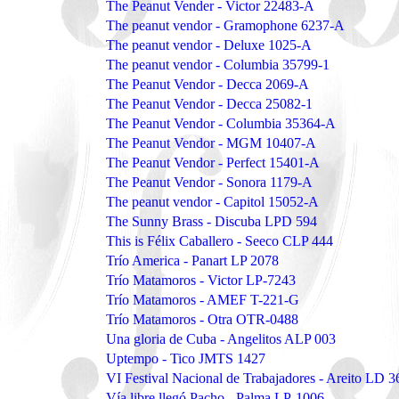
The Peanut Vender - Victor 22483-A
The peanut vendor - Gramophone 6237-A
The peanut vendor - Deluxe 1025-A
The peanut vendor - Columbia 35799-1
The Peanut Vendor - Decca 2069-A
The Peanut Vendor - Decca 25082-1
The Peanut Vendor - Columbia 35364-A
The Peanut Vendor - MGM 10407-A
The Peanut Vendor - Perfect 15401-A
The Peanut Vendor - Sonora 1179-A
The peanut vendor - Capitol 15052-A
The Sunny Brass - Discuba LPD 594
This is Félix Caballero - Seeco CLP 444
Trío America - Panart LP 2078
Trío Matamoros - Victor LP-7243
Trío Matamoros - AMEF T-221-G
Trío Matamoros - Otra OTR-0488
Una gloria de Cuba - Angelitos ALP 003
Uptempo - Tico JMTS 1427
VI Festival Nacional de Trabajadores - Areito LD 
Vía libre llegó Pacho - Palma LP-1006