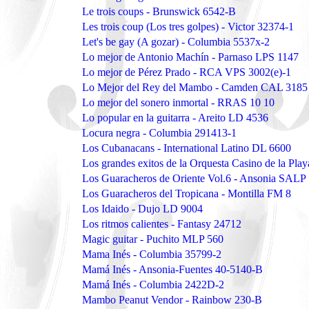
Le trois coups - Brunswick 6542-B
Les trois coup (Los tres golpes) - Victor 32374-1
Let's be gay (A gozar) - Columbia 5537x-2
Lo mejor de Antonio Machín - Parnaso LPS 1147
Lo mejor de Pérez Prado - RCA VPS 3002(e)-1
Lo Mejor del Rey del Mambo - Camden CAL 3185
Lo mejor del sonero inmortal - RRAS 10 10
Lo popular en la guitarra - Areito LD 4536
Locura negra - Columbia 291413-1
Los Cubanacans - International Latino DL 6600
Los grandes exitos de la Orquesta Casino de la Pl
Los Guaracheros de Oriente Vol.6 - Ansonia SALP
Los Guaracheros del Tropicana - Montilla FM 8
Los Idaido - Dujo LD 9004
Los ritmos calientes - Fantasy 24712
Magic guitar - Puchito MLP 560
Mama Inés - Columbia 35799-2
Mamá Inés - Ansonia-Fuentes 40-5140-B
Mamá Inés - Columbia 2422D-2
Mambo Peanut Vendor - Rainbow 230-B