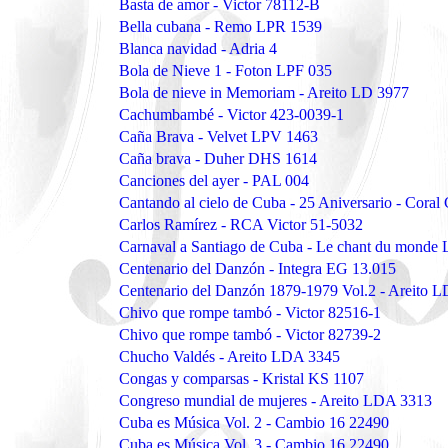
Basta de amor - Victor 78112-B
Bella cubana - Remo LPR 1539
Blanca navidad - Adria 4
Bola de Nieve 1 - Foton LPF 035
Bola de nieve in Memoriam - Areito LD 3977
Cachumbambé - Victor 423-0039-1
Caña Brava - Velvet LPV 1463
Caña brava - Duher DHS 1614
Canciones del ayer - PAL 004
Cantando al cielo de Cuba - 25 Aniversario - Cora
Carlos Ramírez - RCA Victor 51-5032
Carnaval a Santiago de Cuba - Le chant du mond
Centenario del Danzón - Integra EG 13.015
Centenario del Danzón 1879-1979 Vol.2 - Areito 
Chivo que rompe tambó - Victor 82516-1
Chivo que rompe tambó - Victor 82739-2
Chucho Valdés - Areito LDA 3345
Congas y comparsas - Kristal KS 1107
Congreso mundial de mujeres - Areito LDA 3313
Cuba es Música Vol. 2 - Cambio 16 22490
Cuba es Música Vol. 3 - Cambio 16 22490