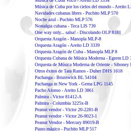
Música de Cuba Vol.6 - Areito LD 3334
Música de Cuba por los cielos del mundo - Areito 
Navidades cubanas libres - Puchito MLP 570
Noche azul - Puchito MLP 576
Nostalgia cubana - Teca LIS 739
One way only... salsa! - Discolando OLP 8181
Orquesta Aragón - Manopla MLP-8
Orquesta Aragón - Areito LD 3339
Orquesta Aragón de Cuba - Manopla MLP 8
Orquesta Cubana de Música Moderna - Egrem LD 
Orquesta de Música Moderna de Oriente - Siboney
Otros éxitos de Tata Ramos - Duher DHS 1618
Pachanga - Brunswick BL 54104
Pachanga in New York - Gema LPG 1145
Pacho Alonso - Areito LD 3861
Palmira - Victor 81412-A
Palmira - Columbia 3225x-B
Peanut vendor - Victor 20-2281-B
Peanut vendor - Victor 26-9023-1
Peanut Vendor - Mercury 89019-B
Piano mágico - Puchito MLP 517