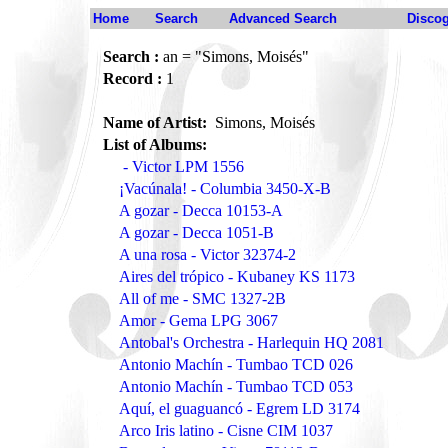
Home
Search
Advanced Search
Disco
Search :
an = "Simons, Moisés"
Record :
1
Name of Artist:
Simons, Moisés
List of Albums:
- Victor LPM 1556
¡Vacúnala! - Columbia 3450-X-B
A gozar - Decca 10153-A
A gozar - Decca 1051-B
A una rosa - Victor 32374-2
Aires del trópico - Kubaney KS 1173
All of me - SMC 1327-2B
Amor - Gema LPG 3067
Antobal's Orchestra - Harlequin HQ 2081
Antonio Machín - Tumbao TCD 026
Antonio Machín - Tumbao TCD 053
Aquí, el guaguancó - Egrem LD 3174
Arco Iris latino - Cisne CIM 1037