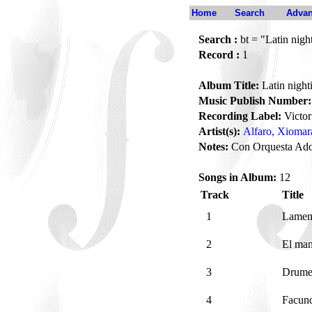
Home
Search
Advan
Search :
bt = "Latin nigh
Record :
1
Album Title:
Latin night
Music Publish Number:
Recording Label:
Victor
Artist(s):
Alfaro, Xiomar
Notes:
Con Orquesta Ado
Songs in Album:
12
Track
Title
1
Lamen
2
El ma
3
Drume
4
Facun