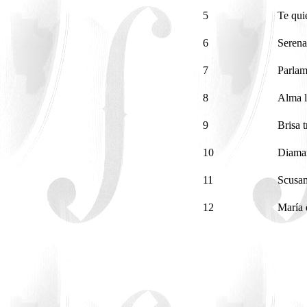
5
Te qui
6
Serena
7
Parla
8
Alma l
9
Brisa 
10
Diama
11
Scusa
12
María 