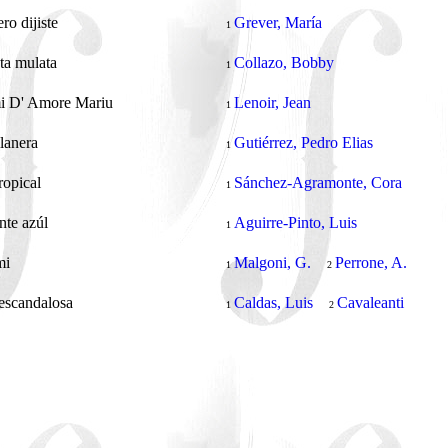
ero dijiste
Grever, María
1
ta mulata
Collazo, Bobby
1
mi D' Amore Mariu
Lenoir, Jean
1
lanera
Gutiérrez, Pedro Elias
1
tropical
Sánchez-Agramonte, Cora
1
nte azúl
Aguirre-Pinto, Luis
1
mi
Malgoni, G.
Perrone, A.
1
2
escandalosa
Caldas, Luis
Cavaleanti
1
2