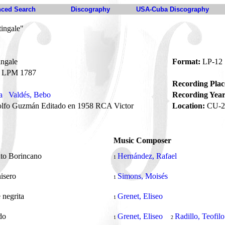
ced Search
Discography
USA-Cuba Discography
tingale"
ingale
Format:
LP-12
LPM 1787
Recording Plac
a
Valdés, Bebo
Recording Year
lfo Guzmán Editado en 1958 RCA Victor
Location:
CU-2
Music Composer
to Borincano
Hernández, Rafael
1
nisero
Simons, Moisés
1
 negrita
Grenet, Eliseo
1
do
Grenet, Eliseo
Radillo, Teofilo
1
2