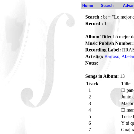
Home
Search
Advan
Search :
bt = "Lo mejor d
Record :
1
Album Title:
Lo mejor de
Music Publish Number:
Recording Label:
RRA
Artist(s):
Barroso, Abela
Notes:
Songs in Album:
13
Track
Title
1
El pan
2
Junto 
3
Macor
4
El ma
5
Triste
6
Y tú q
7
Guajir