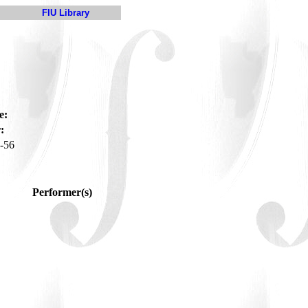
FIU Library
e:
:
-56
Performer(s)