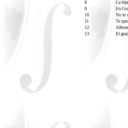
8
La hij
9
En Gu
10
No te 
11
Te que
12
Albor
13
El gua