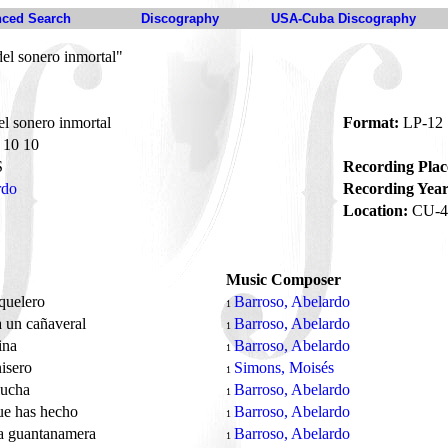
ced Search
Discography
USA-Cuba Discography
el sonero inmortal"
l sonero inmortal
Format:
LP-12
10 10
S
Recording Plac
rdo
Recording Year
Location:
CU-4
Music Composer
quelero
Barroso, Abelardo
1
a un cañaveral
Barroso, Abelardo
1
ina
Barroso, Abelardo
1
nisero
Simons, Moisés
1
 lucha
Barroso, Abelardo
1
ue has hecho
Barroso, Abelardo
1
a guantanamera
Barroso, Abelardo
1