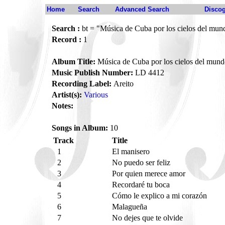
Home
Search
Advanced Search
Disco
Search :
bt = "Música de Cuba por los cielos del mun
Record :
1
Album Title:
Música de Cuba por los cielos del mun
Music Publish Number:
LD 4412
Recording Label:
Areito
Artist(s):
Various
Notes:
Songs in Album:
10
Track
Title
1
El manisero
2
No puedo ser feliz
3
Por quien merece amor
4
Recordaré tu boca
5
Cómo le explico a mi corazón
6
Malagueña
7
No dejes que te olvide