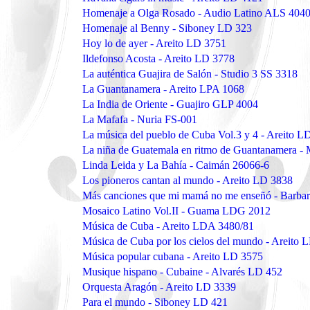
Homenaje a Olga Rosado - Audio Latino ALS 404
Homenaje al Benny - Siboney LD 323
Hoy lo de ayer - Areito LD 3751
Ildefonso Acosta - Areito LD 3778
La auténtica Guajira de Salón - Studio 3 SS 3318
La Guantanamera - Areito LPA 1068
La India de Oriente - Guajiro GLP 4004
La Mafafa - Nuria FS-001
La música del pueblo de Cuba Vol.3 y 4 - Areito L
La niña de Guatemala en ritmo de Guantanamera 
Linda Leida y La Bahía - Caimán 26066-6
Los pioneros cantan al mundo - Areito LD 3838
Más canciones que mi mamá no me enseñó - Barb
Mosaico Latino Vol.II - Guama LDG 2012
Música de Cuba - Areito LDA 3480/81
Música de Cuba por los cielos del mundo - Areito 
Música popular cubana - Areito LD 3575
Musique hispano - Cubaine - Alvarés LD 452
Orquesta Aragón - Areito LD 3339
Para el mundo - Siboney LD 421