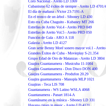
Coro Nacional - Areito LD 3369
Cubanismo 62 éxitos de siempre - Areito LD 4701/
El día de mañana - Victor 23-7191-A
En el tronco de un árbol - Siboney LD 430
Esto era Cuba Chaguito - Kubaney MT 266
Estrellas de Areito Vol.4 - Areito PRD 049
Estrellas de Areito Vol.5 - Areito PRD 050
Función de Gala - ARO A 118
Galaxia - Areito LD 4127
Gran serie Benny Moré sonero mayor vol.1 - Areit
Grandes Éxitos de Cuba - Movieplay S-21.354
Grupo Edad de Oro de Matanzas - Areito LD 3804
Guajira Guantanamera - Musicuba 11-1004
Guajira Guantanamera - Don Disco DON 400
Guajira Guantanamera - Produfon 20.29
Guajira guantanamera - Manopla MLP 1021
Guajiras - Teca LIS 708
Guantanamera - WS Latino WSLA 4068
Guantanamera - Panart 1814-A
Guantánamo en la música - Siboney LD 331
Havana cigars in music - Areito LD 4121