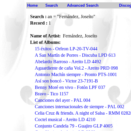
Home
Search
Advanced Search
Disco
Search :
an = "Fernández, Joseíto"
Record :
1
Name of Artist:
Fernández, Joseíto
List of Albums:
15 éxitos - Orfeon LP-20-TV-044
A San Martín de Porres - Discuba LPD 613
Abelardo Barroso - Areito LD 4492
Aguardiente de caña Vol.2 - Areito PRD 098
Antonio Machín siempre - Pronto PTS-1001
Así son boncó - Victor 23-7191-B
Benny Moré en vivo - Fotón LPF 037
Bravo - Tico 1157
Canciones del ayer - PAL 004
Canciones internacionales de siempre - PAL 002
Celia Cruz & friends. A night of Salsa - RMM 028
Coctel musical - Areito LD 4210
Conjunto Candela 79 - Guajiro GLP 4005