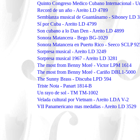
Quinto Congreso Medico Cubano Internacional 
Record de un año - Areito LD 4789
Semblanza musical de Guantánamo - Siboney LD 
Sí por Cuba - Areito LD 4799
Son cubano a lo Dan Den - Areito LD 4899
Sonora Matancera - Bego BG-1029
Sonora Matancera en Puerto Rico - Seeco SCLP 92
Sorpresa musical - Areito LD 3249
Sorpresa musical 1967 - Areito LD 3281
The most from Benny Moré - Victor LPM 1614
The most from Benny Moré - Cariño DBL1-5000
The Sunny Brass - Discuba LPD 594
Triste Nota - Panart 1814-B
Un rayo de sol - TM TM-1002
Velada cultural por Vietnam - Areito LDA V-2
VII Panamericano mas medallas - Areito LD 3529