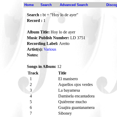
Home
Search
Advanced Search
Disco
Search :
bt = "Hoy lo de ayer"
Record :
1
Album Title:
Hoy lo de ayer
Music Publish Number:
LD 3751
Recording Label:
Areito
Artist(s):
Various
Notes:
Songs in Album:
12
Track
Title
1
El manisero
2
Aquellos ojos verdes
3
La bayamesa
4
Damisela encantadora
5
Quiéreme mucho
6
Guajira guantanamera
7
Siboney