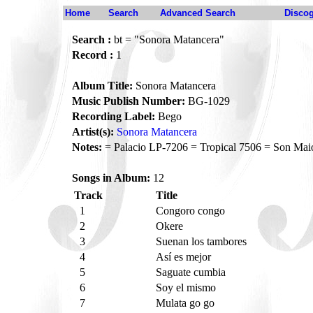
Home
Search
Advanced Search
Disco
Search :
bt = "Sonora Matancera"
Record :
1
Album Title:
Sonora Matancera
Music Publish Number:
BG-1029
Recording Label:
Bego
Artist(s):
Sonora Matancera
Notes:
= Palacio LP-7206 = Tropical 7506 = Son Ma
Songs in Album:
12
Track
Title
1
Congoro congo
2
Okere
3
Suenan los tambores
4
Así es mejor
5
Saguate cumbia
6
Soy el mismo
7
Mulata go go