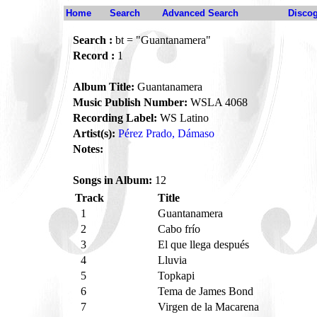
Home
Search
Advanced Search
Disco
Search :
bt = "Guantanamera"
Record :
1
Album Title:
Guantanamera
Music Publish Number:
WSLA 4068
Recording Label:
WS Latino
Artist(s):
Pérez Prado, Dámaso
Notes:
Songs in Album:
12
Track
Title
1
Guantanamera
2
Cabo frío
3
El que llega después
4
Lluvia
5
Topkapi
6
Tema de James Bond
7
Virgen de la Macarena