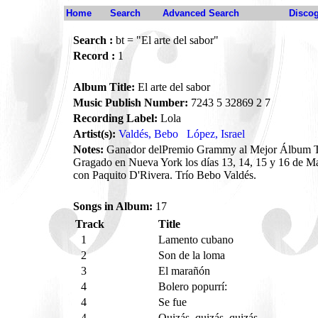
Home
Search
Advanced Search
Disco
Search :
bt = "El arte del sabor"
Record :
1
Album Title:
El arte del sabor
Music Publish Number:
7243 5 32869 2 7
Recording Label:
Lola
Artist(s):
Valdés, Bebo
López, Israel
Notes:
Ganador delPremio Grammy al Mejor Álbum Tro
Gragado en Nueva York los días 13, 14, 15 y 16 de 
con Paquito D'Rivera. Trío Bebo Valdés.
Songs in Album:
17
Track
Title
1
Lamento cubano
2
Son de la loma
3
El marañón
4
Bolero popurrí:
4
Se fue
4
Quizás, quizás, quizás