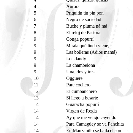
4
Aurora
5
Priquitín tin pin pon
6
Negro de sociedad
7
Buche y pluma ná má
8
El reloj de Pastora
9
Conga popurrí
9
Mírala qué linda viene,
9
Las bolleras (Adiós mamá)
9
Los dandy
9
La chambelona
9
Una, dos y tres
10
Ogguere
11
Pare cochero
12
El cumbanchero
13
Si llego a besarte
14
Guaracha popurrí
14
Virgen de Regla
14
Ay que me vengo cayendo
14
Para Camagüey se va Panchita
14
En Manzanillo se baila el son