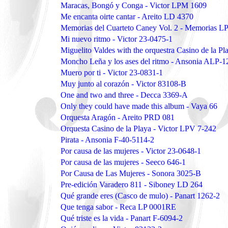
Maracas, Bongó y Conga - Victor LPM 1609
Me encanta oirte cantar - Areito LD 4370
Memorias del Cuarteto Caney Vol. 2 - Memorias L
Mi nuevo ritmo - Victor 23-0475-1
Miguelito Valdes with the orquestra Casino de la 
Moncho Leña y los ases del ritmo - Ansonia ALP-1
Muero por ti - Victor 23-0831-1
Muy junto al corazón - Victor 83108-B
One and two and three - Decca 3369-A
Only they could have made this album - Vaya 66
Orquesta Aragón - Areito PRD 081
Orquesta Casino de la Playa - Victor LPV 7-242
Pirata - Ansonia F-40-5114-2
Por causa de las mujeres - Victor 23-0648-1
Por causa de las mujeres - Seeco 646-1
Por Causa de Las Mujeres - Sonora 3025-B
Pre-edición Varadero 811 - Siboney LD 264
Qué grande eres (Casco de mulo) - Panart 1262-2
Que tenga sabor - Reca LP 0001RE
Qué triste es la vida - Panart F-6094-2