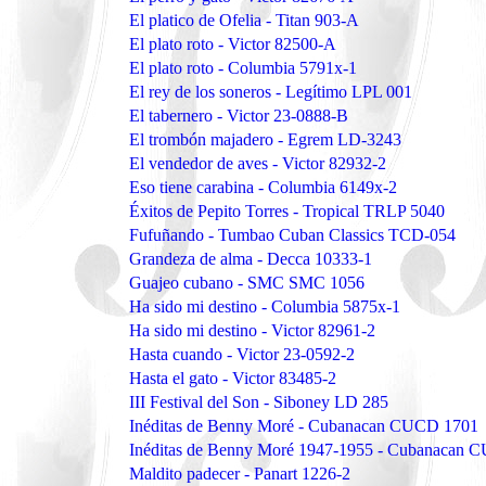
El platico de Ofelia - Titan 903-A
El plato roto - Victor 82500-A
El plato roto - Columbia 5791x-1
El rey de los soneros - Legítimo LPL 001
El tabernero - Victor 23-0888-B
El trombón majadero - Egrem LD-3243
El vendedor de aves - Victor 82932-2
Eso tiene carabina - Columbia 6149x-2
Éxitos de Pepito Torres - Tropical TRLP 5040
Fufuñando - Tumbao Cuban Classics TCD-054
Grandeza de alma - Decca 10333-1
Guajeo cubano - SMC SMC 1056
Ha sido mi destino - Columbia 5875x-1
Ha sido mi destino - Victor 82961-2
Hasta cuando - Victor 23-0592-2
Hasta el gato - Victor 83485-2
III Festival del Son - Siboney LD 285
Inéditas de Benny Moré - Cubanacan CUCD 1701
Inéditas de Benny Moré 1947-1955 - Cubanacan
Maldito padecer - Panart 1226-2