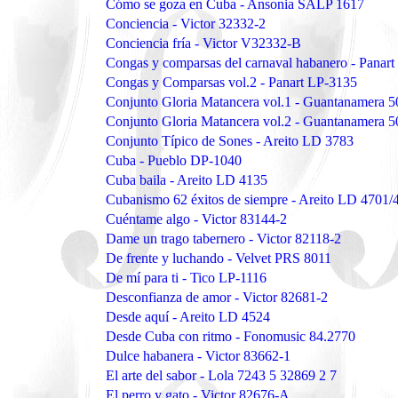
Cómo se goza en Cuba - Ansonia SALP 1617
Conciencia - Victor 32332-2
Conciencia fría - Victor V32332-B
Congas y comparsas del carnaval habanero - Panar
Congas y Comparsas vol.2 - Panart LP-3135
Conjunto Gloria Matancera vol.1 - Guantanamera 
Conjunto Gloria Matancera vol.2 - Guantanamera 
Conjunto Típico de Sones - Areito LD 3783
Cuba - Pueblo DP-1040
Cuba baila - Areito LD 4135
Cubanismo 62 éxitos de siempre - Areito LD 4701/
Cuéntame algo - Victor 83144-2
Dame un trago tabernero - Victor 82118-2
De frente y luchando - Velvet PRS 8011
De mí para ti - Tico LP-1116
Desconfianza de amor - Victor 82681-2
Desde aquí - Areito LD 4524
Desde Cuba con ritmo - Fonomusic 84.2770
Dulce habanera - Victor 83662-1
El arte del sabor - Lola 7243 5 32869 2 7
El perro y gato - Victor 82676-A