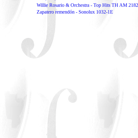
Willie Rosario & Orchestra - Top Hits TH AM 218
Zapatero remendón - Sonolux 1032-1E