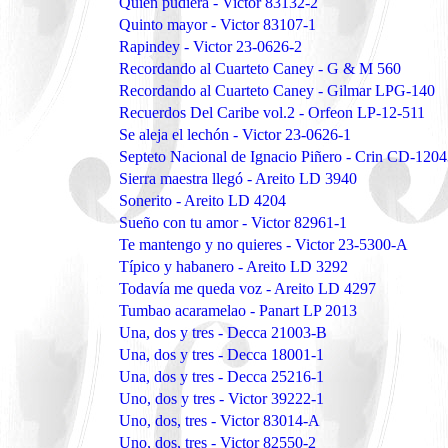
Quién pudiera - Victor 83132-2
Quinto mayor - Victor 83107-1
Rapindey - Victor 23-0626-2
Recordando al Cuarteto Caney - G & M 560
Recordando al Cuarteto Caney - Gilmar LPG-140
Recuerdos Del Caribe vol.2 - Orfeon LP-12-511
Se aleja el lechón - Victor 23-0626-1
Septeto Nacional de Ignacio Piñero - Crin CD-120
Sierra maestra llegó - Areito LD 3940
Sonerito - Areito LD 4204
Sueño con tu amor - Victor 82961-1
Te mantengo y no quieres - Victor 23-5300-A
Típico y habanero - Areito LD 3292
Todavía me queda voz - Areito LD 4297
Tumbao acaramelao - Panart LP 2013
Una, dos y tres - Decca 21003-B
Una, dos y tres - Decca 18001-1
Una, dos y tres - Decca 25216-1
Uno, dos y tres - Victor 39222-1
Uno, dos, tres - Victor 83014-A
Uno, dos, tres - Victor 82550-2