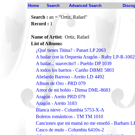
Home
Search
Advanced Search
Disco
Search :
an = "Ortiz, Rafael"
Record :
1
Name of Artist:
Ortiz, Rafael
List of Albums:
¿Qué tienes Titina? - Panart LP 2063
A bailar con la Orquesta Aragón - Ruby LP-R-1002
A bailar... suavecito!! - Pueblo DP 1039
A todos los barrios - Cariño DBM1 5803
Abelardo Barroso - Areito LD 4492
Album de Oro - PRD 079
Amor de mi bohío - Dimsa DML-8683
Aragón - Areito PRD 079
Aragón - Areito 3183
Blanca nieve - Columbia 5753-X-A
Boleros románticos - TM TM 1010
Canciones que mi mamá no me enseñó - Barbaro L
Casco de mulo - Columbia 6410x-2